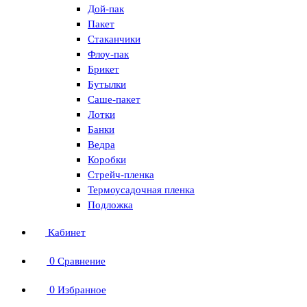
Дой-пак
Пакет
Стаканчики
Флоу-пак
Брикет
Бутылки
Саше-пакет
Лотки
Банки
Ведра
Коробки
Стрейч-пленка
Термоусадочная пленка
Подложка
Кабинет
0
Сравнение
0
Избранное