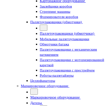
Картонажное оборудование
Заклейщики коробов
Стреппинг машины
Формирователи коробов
Паллетоупаковщики (обмотчики)
Паллетоупаковщики (обмотчики)
Мобильные паллетоупаковщики
Обмотчики багажа
Паллетоупаковщики с механическим
натяжением
Паллетоупаковщики с моторизированной
кареткой
Паллетоупаковщики с престрейчем
Роботы-паллетайзеры
Целлофанаторы
Маркировочное оборудование
Маркировочное оборудование
Датеры