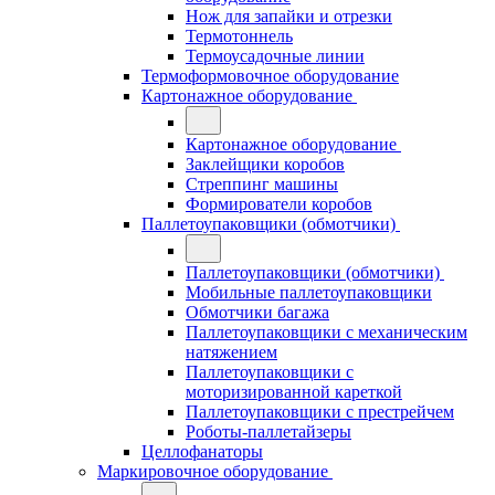
Нож для запайки и отрезки
Термотоннель
Термоусадочные линии
Термоформовочное оборудование
Картонажное оборудование
Картонажное оборудование
Заклейщики коробов
Стреппинг машины
Формирователи коробов
Паллетоупаковщики (обмотчики)
Паллетоупаковщики (обмотчики)
Мобильные паллетоупаковщики
Обмотчики багажа
Паллетоупаковщики с механическим
натяжением
Паллетоупаковщики с
моторизированной кареткой
Паллетоупаковщики с престрейчем
Роботы-паллетайзеры
Целлофанаторы
Маркировочное оборудование