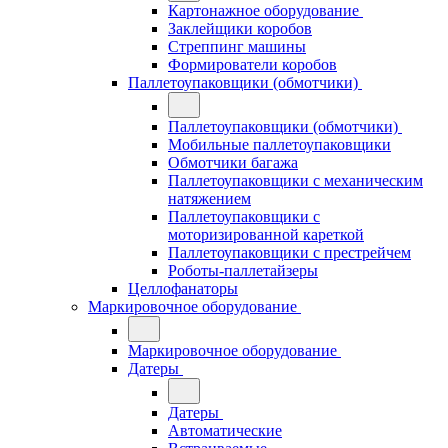
Картонажное оборудование
Заклейщики коробов
Стреппинг машины
Формирователи коробов
Паллетоупаковщики (обмотчики)
Паллетоупаковщики (обмотчики)
Мобильные паллетоупаковщики
Обмотчики багажа
Паллетоупаковщики с механическим
натяжением
Паллетоупаковщики с
моторизированной кареткой
Паллетоупаковщики с престрейчем
Роботы-паллетайзеры
Целлофанаторы
Маркировочное оборудование
Маркировочное оборудование
Датеры
Датеры
Автоматические