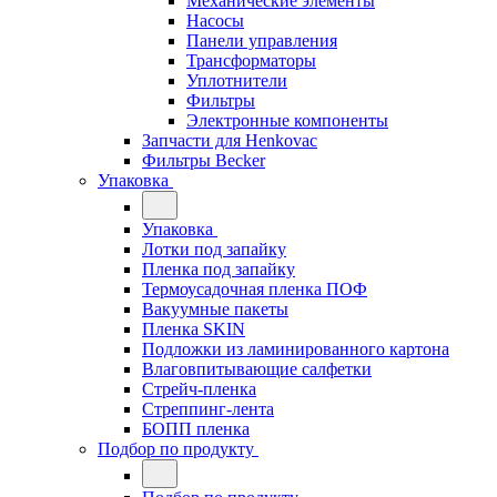
Механические элементы
Насосы
Панели управления
Трансформаторы
Уплотнители
Фильтры
Электронные компоненты
Запчасти для Henkovac
Фильтры Becker
Упаковка
Упаковка
Лотки под запайку
Пленка под запайку
Термоусадочная пленка ПОФ
Вакуумные пакеты
Пленка SKIN
Подложки из ламинированного картона
Влаговпитывающие салфетки
Стрейч-пленка
Стреппинг-лента
БОПП пленка
Подбор по продукту