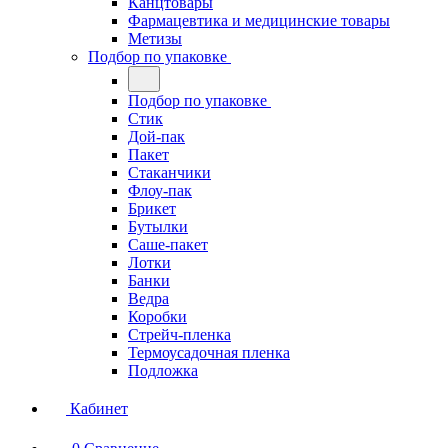
Канцтовары
Фармацевтика и медицинские товары
Метизы
Подбор по упаковке
Подбор по упаковке
Стик
Дой-пак
Пакет
Стаканчики
Флоу-пак
Брикет
Бутылки
Саше-пакет
Лотки
Банки
Ведра
Коробки
Стрейч-пленка
Термоусадочная пленка
Подложка
Кабинет