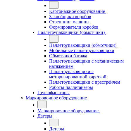
Картонажное оборудование
Заклейщики коробов
Стреппинг машины
Формирователи коробов
Паллетоупаковщики (обмотчики)
Паллетоупаковщики (обмотчики)
Мобильные паллетоупаковщики
Обмотчики багажа
Паллетоупаковщики с механическим
натяжением
Паллетоупаковщики с
моторизированной кареткой
Паллетоупаковщики с престрейчем
Роботы-паллетайзеры
Целлофанаторы
Маркировочное оборудование
Маркировочное оборудование
Датеры
Датеры