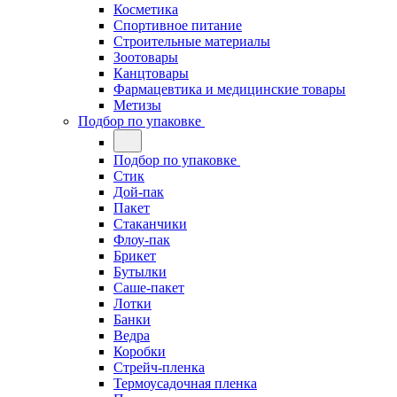
Косметика
Спортивное питание
Строительные материалы
Зоотовары
Канцтовары
Фармацевтика и медицинские товары
Метизы
Подбор по упаковке
Подбор по упаковке
Стик
Дой-пак
Пакет
Стаканчики
Флоу-пак
Брикет
Бутылки
Саше-пакет
Лотки
Банки
Ведра
Коробки
Стрейч-пленка
Термоусадочная пленка