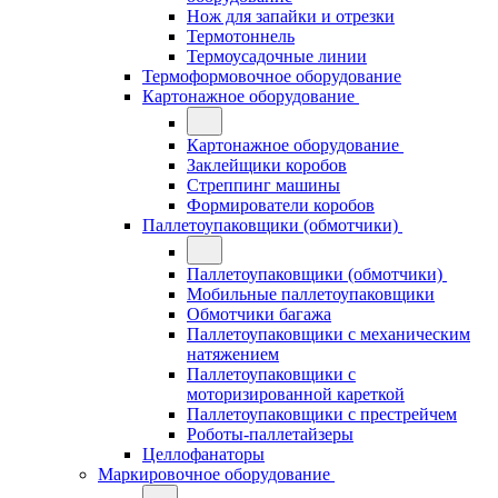
Нож для запайки и отрезки
Термотоннель
Термоусадочные линии
Термоформовочное оборудование
Картонажное оборудование
Картонажное оборудование
Заклейщики коробов
Стреппинг машины
Формирователи коробов
Паллетоупаковщики (обмотчики)
Паллетоупаковщики (обмотчики)
Мобильные паллетоупаковщики
Обмотчики багажа
Паллетоупаковщики с механическим
натяжением
Паллетоупаковщики с
моторизированной кареткой
Паллетоупаковщики с престрейчем
Роботы-паллетайзеры
Целлофанаторы
Маркировочное оборудование