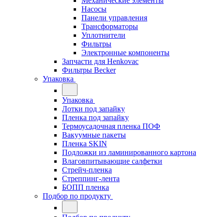
Механические элементы
Насосы
Панели управления
Трансформаторы
Уплотнители
Фильтры
Электронные компоненты
Запчасти для Henkovac
Фильтры Becker
Упаковка
Упаковка
Лотки под запайку
Пленка под запайку
Термоусадочная пленка ПОФ
Вакуумные пакеты
Пленка SKIN
Подложки из ламинированного картона
Влаговпитывающие салфетки
Стрейч-пленка
Стреппинг-лента
БОПП пленка
Подбор по продукту