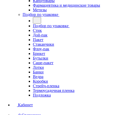
Канцтовары
Фармацевтика и медицинские товары
Метизы
Подбор по упаковке
Подбор по упаковке
Стик
Дой-пак
Пакет
Стаканчики
Флоу-пак
Брикет
Бутылки
Саше-пакет
Лотки
Банки
Ведра
Коробки
Стрейч-пленка
Термоусадочная пленка
Подложка
Кабинет