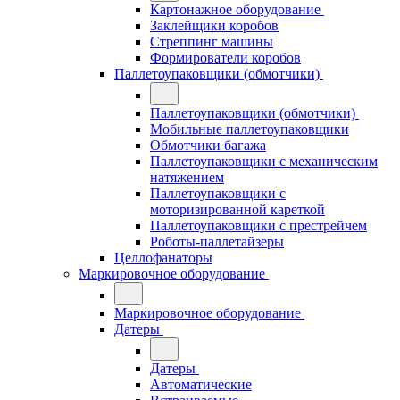
Картонажное оборудование
Заклейщики коробов
Стреппинг машины
Формирователи коробов
Паллетоупаковщики (обмотчики)
Паллетоупаковщики (обмотчики)
Мобильные паллетоупаковщики
Обмотчики багажа
Паллетоупаковщики с механическим
натяжением
Паллетоупаковщики с
моторизированной кареткой
Паллетоупаковщики с престрейчем
Роботы-паллетайзеры
Целлофанаторы
Маркировочное оборудование
Маркировочное оборудование
Датеры
Датеры
Автоматические