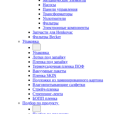
Механические элементы
Насосы
Панели управления
Трансформаторы
Уплотнители
Фильтры
Электронные компоненты
Запчасти для Henkovac
Фильтры Becker
Упаковка
Упаковка
Лотки под запайку
Пленка под запайку
Термоусадочная пленка ПОФ
Вакуумные пакеты
Пленка SKIN
Подложки из ламинированного картона
Влаговпитывающие салфетки
Стрейч-пленка
Стреппинг-лента
БОПП пленка
Подбор по продукту