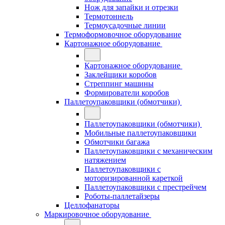
Нож для запайки и отрезки
Термотоннель
Термоусадочные линии
Термоформовочное оборудование
Картонажное оборудование
Картонажное оборудование
Заклейщики коробов
Стреппинг машины
Формирователи коробов
Паллетоупаковщики (обмотчики)
Паллетоупаковщики (обмотчики)
Мобильные паллетоупаковщики
Обмотчики багажа
Паллетоупаковщики с механическим
натяжением
Паллетоупаковщики с
моторизированной кареткой
Паллетоупаковщики с престрейчем
Роботы-паллетайзеры
Целлофанаторы
Маркировочное оборудование