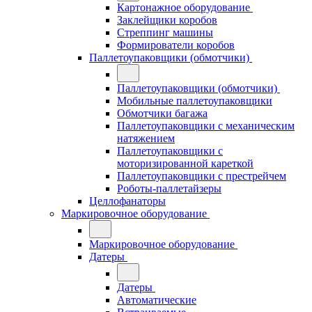
Картонажное оборудование
Заклейщики коробов
Стреппинг машины
Формирователи коробов
Паллетоупаковщики (обмотчики)
Паллетоупаковщики (обмотчики)
Мобильные паллетоупаковщики
Обмотчики багажа
Паллетоупаковщики с механическим
натяжением
Паллетоупаковщики с
моторизированной кареткой
Паллетоупаковщики с престрейчем
Роботы-паллетайзеры
Целлофанаторы
Маркировочное оборудование
Маркировочное оборудование
Датеры
Датеры
Автоматические