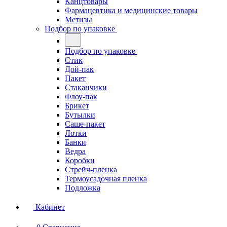
Канцтовары
Фармацевтика и медицинские товары
Метизы
Подбор по упаковке
Подбор по упаковке
Стик
Дой-пак
Пакет
Стаканчики
Флоу-пак
Брикет
Бутылки
Саше-пакет
Лотки
Банки
Ведра
Коробки
Стрейч-пленка
Термоусадочная пленка
Подложка
Кабинет