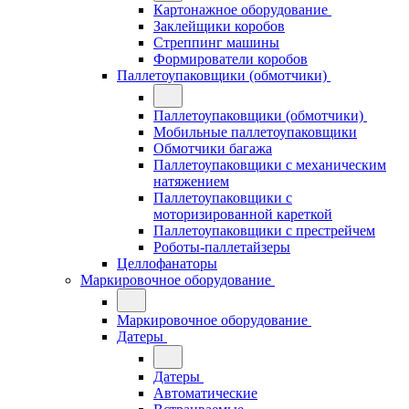
Картонажное оборудование
Заклейщики коробов
Стреппинг машины
Формирователи коробов
Паллетоупаковщики (обмотчики)
Паллетоупаковщики (обмотчики)
Мобильные паллетоупаковщики
Обмотчики багажа
Паллетоупаковщики с механическим
натяжением
Паллетоупаковщики с
моторизированной кареткой
Паллетоупаковщики с престрейчем
Роботы-паллетайзеры
Целлофанаторы
Маркировочное оборудование
Маркировочное оборудование
Датеры
Датеры
Автоматические