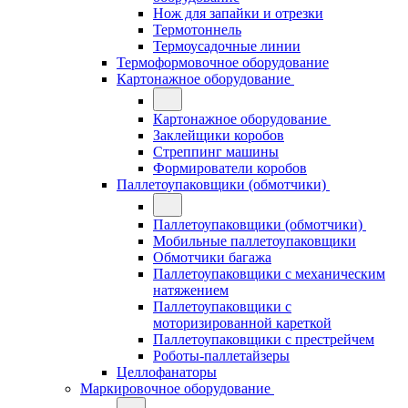
Нож для запайки и отрезки
Термотоннель
Термоусадочные линии
Термоформовочное оборудование
Картонажное оборудование
Картонажное оборудование
Заклейщики коробов
Стреппинг машины
Формирователи коробов
Паллетоупаковщики (обмотчики)
Паллетоупаковщики (обмотчики)
Мобильные паллетоупаковщики
Обмотчики багажа
Паллетоупаковщики с механическим
натяжением
Паллетоупаковщики с
моторизированной кареткой
Паллетоупаковщики с престрейчем
Роботы-паллетайзеры
Целлофанаторы
Маркировочное оборудование