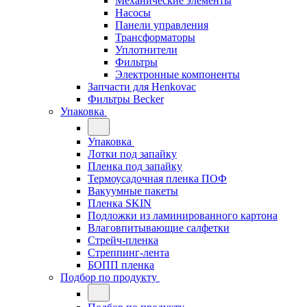
Механические элементы
Насосы
Панели управления
Трансформаторы
Уплотнители
Фильтры
Электронные компоненты
Запчасти для Henkovac
Фильтры Becker
Упаковка
Упаковка
Лотки под запайку
Пленка под запайку
Термоусадочная пленка ПОФ
Вакуумные пакеты
Пленка SKIN
Подложки из ламинированного картона
Влаговпитывающие салфетки
Стрейч-пленка
Стреппинг-лента
БОПП пленка
Подбор по продукту