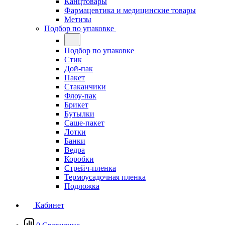
Канцтовары
Фармацевтика и медицинские товары
Метизы
Подбор по упаковке
Подбор по упаковке
Стик
Дой-пак
Пакет
Стаканчики
Флоу-пак
Брикет
Бутылки
Саше-пакет
Лотки
Банки
Ведра
Коробки
Стрейч-пленка
Термоусадочная пленка
Подложка
Кабинет