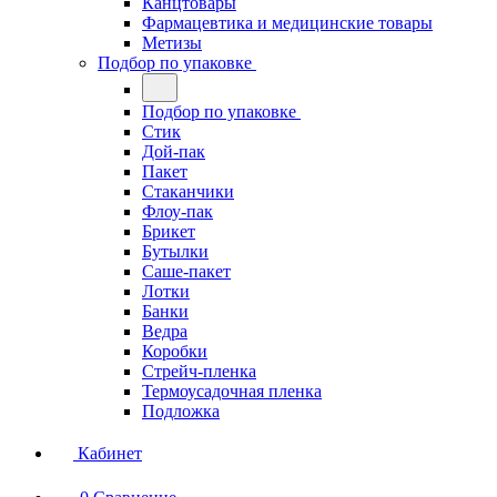
Канцтовары
Фармацевтика и медицинские товары
Метизы
Подбор по упаковке
Подбор по упаковке
Стик
Дой-пак
Пакет
Стаканчики
Флоу-пак
Брикет
Бутылки
Саше-пакет
Лотки
Банки
Ведра
Коробки
Стрейч-пленка
Термоусадочная пленка
Подложка
Кабинет