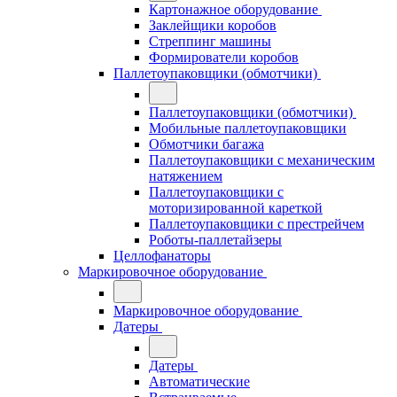
Картонажное оборудование
Заклейщики коробов
Стреппинг машины
Формирователи коробов
Паллетоупаковщики (обмотчики)
Паллетоупаковщики (обмотчики)
Мобильные паллетоупаковщики
Обмотчики багажа
Паллетоупаковщики с механическим
натяжением
Паллетоупаковщики с
моторизированной кареткой
Паллетоупаковщики с престрейчем
Роботы-паллетайзеры
Целлофанаторы
Маркировочное оборудование
Маркировочное оборудование
Датеры
Датеры
Автоматические