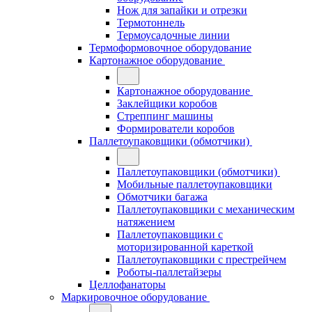
Нож для запайки и отрезки
Термотоннель
Термоусадочные линии
Термоформовочное оборудование
Картонажное оборудование
Картонажное оборудование
Заклейщики коробов
Стреппинг машины
Формирователи коробов
Паллетоупаковщики (обмотчики)
Паллетоупаковщики (обмотчики)
Мобильные паллетоупаковщики
Обмотчики багажа
Паллетоупаковщики с механическим
натяжением
Паллетоупаковщики с
моторизированной кареткой
Паллетоупаковщики с престрейчем
Роботы-паллетайзеры
Целлофанаторы
Маркировочное оборудование