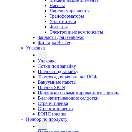
Механические элементы
Насосы
Панели управления
Трансформаторы
Уплотнители
Фильтры
Электронные компоненты
Запчасти для Henkovac
Фильтры Becker
Упаковка
Упаковка
Лотки под запайку
Пленка под запайку
Термоусадочная пленка ПОФ
Вакуумные пакеты
Пленка SKIN
Подложки из ламинированного картона
Влаговпитывающие салфетки
Стрейч-пленка
Стреппинг-лента
БОПП пленка
Подбор по продукту