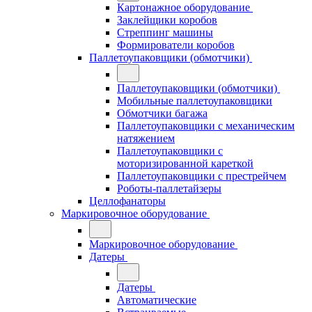
Картонажное оборудование
Заклейщики коробов
Стреппинг машины
Формирователи коробов
Паллетоупаковщики (обмотчики)
Паллетоупаковщики (обмотчики)
Мобильные паллетоупаковщики
Обмотчики багажа
Паллетоупаковщики с механическим
натяжением
Паллетоупаковщики с
моторизированной кареткой
Паллетоупаковщики с престрейчем
Роботы-паллетайзеры
Целлофанаторы
Маркировочное оборудование
Маркировочное оборудование
Датеры
Датеры
Автоматические