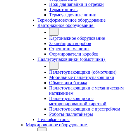
Нож для запайки и отрезки
Термотоннель
Термоусадочные линии
Термоформовочное оборудование
Картонажное оборудование
Картонажное оборудование
Заклейщики коробов
Стреппинг машины
Формирователи коробов
Паллетоупаковщики (обмотчики)
Паллетоупаковщики (обмотчики)
Мобильные паллетоупаковщики
Обмотчики багажа
Паллетоупаковщики с механическим
натяжением
Паллетоупаковщики с
моторизированной кареткой
Паллетоупаковщики с престрейчем
Роботы-паллетайзеры
Целлофанаторы
Маркировочное оборудование