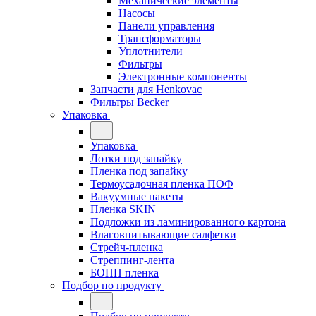
Механические элементы
Насосы
Панели управления
Трансформаторы
Уплотнители
Фильтры
Электронные компоненты
Запчасти для Henkovac
Фильтры Becker
Упаковка
Упаковка
Лотки под запайку
Пленка под запайку
Термоусадочная пленка ПОФ
Вакуумные пакеты
Пленка SKIN
Подложки из ламинированного картона
Влаговпитывающие салфетки
Стрейч-пленка
Стреппинг-лента
БОПП пленка
Подбор по продукту