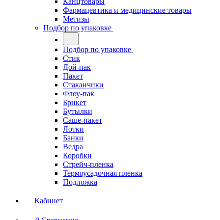
Канцтовары
Фармацевтика и медицинские товары
Метизы
Подбор по упаковке
Подбор по упаковке
Стик
Дой-пак
Пакет
Стаканчики
Флоу-пак
Брикет
Бутылки
Саше-пакет
Лотки
Банки
Ведра
Коробки
Стрейч-пленка
Термоусадочная пленка
Подложка
Кабинет