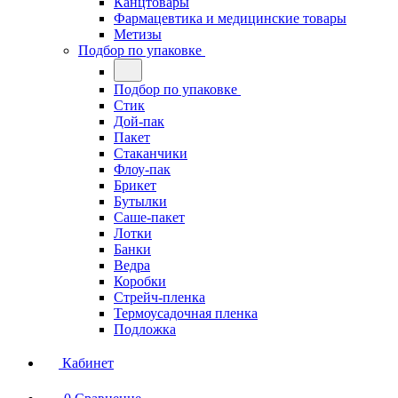
Канцтовары
Фармацевтика и медицинские товары
Метизы
Подбор по упаковке
Подбор по упаковке
Стик
Дой-пак
Пакет
Стаканчики
Флоу-пак
Брикет
Бутылки
Саше-пакет
Лотки
Банки
Ведра
Коробки
Стрейч-пленка
Термоусадочная пленка
Подложка
Кабинет