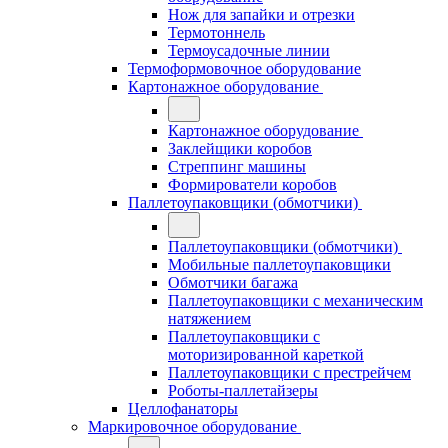
Нож для запайки и отрезки
Термотоннель
Термоусадочные линии
Термоформовочное оборудование
Картонажное оборудование
Картонажное оборудование
Заклейщики коробов
Стреппинг машины
Формирователи коробов
Паллетоупаковщики (обмотчики)
Паллетоупаковщики (обмотчики)
Мобильные паллетоупаковщики
Обмотчики багажа
Паллетоупаковщики с механическим
натяжением
Паллетоупаковщики с
моторизированной кареткой
Паллетоупаковщики с престрейчем
Роботы-паллетайзеры
Целлофанаторы
Маркировочное оборудование