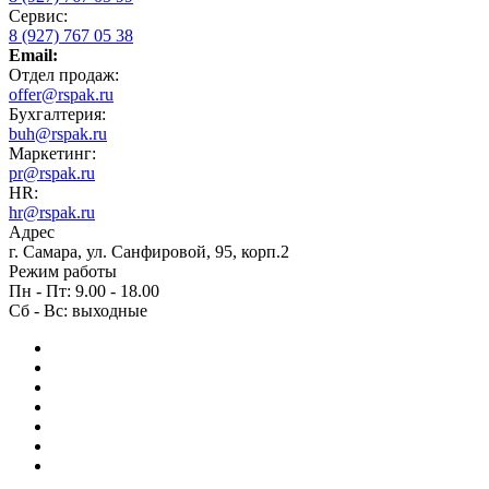
Сервис:
8 (927) 767 05 38
Email:
Отдел продаж:
offer@rspak.ru
Бухгалтерия:
buh@rspak.ru
Маркетинг:
pr@rspak.ru
HR:
hr@rspak.ru
Адрес
г. Самара, ул. Санфировой, 95, корп.2
Режим работы
Пн - Пт: 9.00 - 18.00
Сб - Вс: выходные