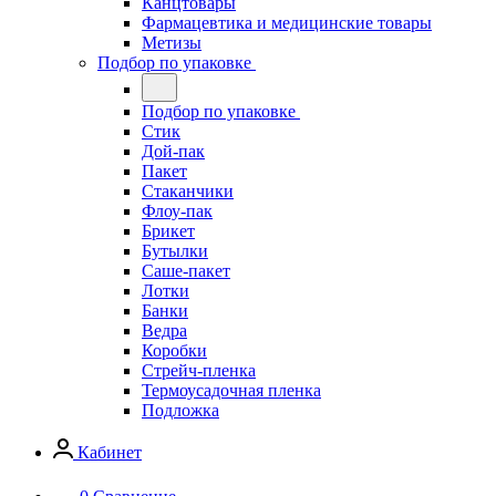
Канцтовары
Фармацевтика и медицинские товары
Метизы
Подбор по упаковке
Подбор по упаковке
Стик
Дой-пак
Пакет
Стаканчики
Флоу-пак
Брикет
Бутылки
Саше-пакет
Лотки
Банки
Ведра
Коробки
Стрейч-пленка
Термоусадочная пленка
Подложка
Кабинет