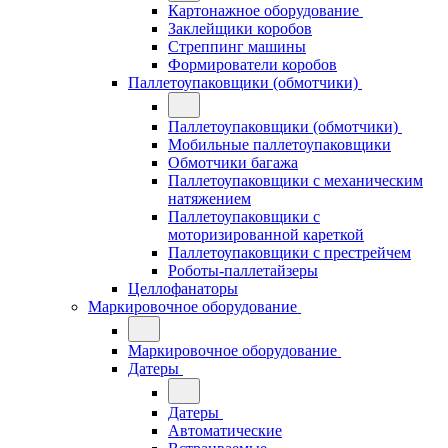
Картонажное оборудование
Заклейщики коробов
Стреппинг машины
Формирователи коробов
Паллетоупаковщики (обмотчики)
Паллетоупаковщики (обмотчики)
Мобильные паллетоупаковщики
Обмотчики багажа
Паллетоупаковщики с механическим
натяжением
Паллетоупаковщики с
моторизированной кареткой
Паллетоупаковщики с престрейчем
Роботы-паллетайзеры
Целлофанаторы
Маркировочное оборудование
Маркировочное оборудование
Датеры
Датеры
Автоматические