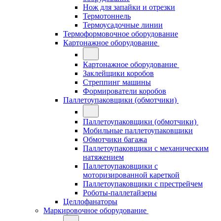
Нож для запайки и отрезки
Термотоннель
Термоусадочные линии
Термоформовочное оборудование
Картонажное оборудование
Картонажное оборудование
Заклейщики коробов
Стреппинг машины
Формирователи коробов
Паллетоупаковщики (обмотчики)
Паллетоупаковщики (обмотчики)
Мобильные паллетоупаковщики
Обмотчики багажа
Паллетоупаковщики с механическим
натяжением
Паллетоупаковщики с
моторизированной кареткой
Паллетоупаковщики с престрейчем
Роботы-паллетайзеры
Целлофанаторы
Маркировочное оборудование