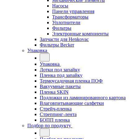
Механические элементы
Насосы
Панели управления
Трансформаторы
Уплотнители
Фильтры
Электронные компоненты
Запчасти для Henkovac
Фильтры Becker
Упаковка
Упаковка
Лотки под запайку
Пленка под запайку
Термоусадочная пленка ПОФ
Вакуумные пакеты
Пленка SKIN
Подложки из ламинированного картона
Влаговпитывающие салфетки
Стрейч-пленка
Стреппинг-лента
БОПП пленка
Подбор по продукту