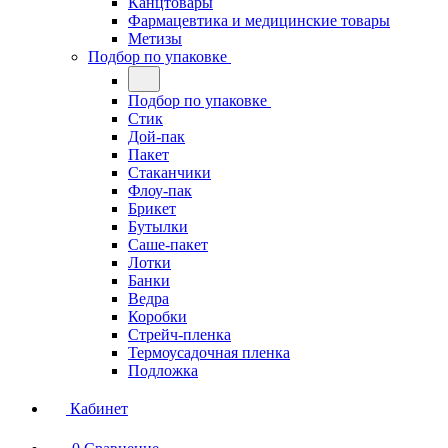
Канцтовары
Фармацевтика и медицинские товары
Метизы
Подбор по упаковке
Подбор по упаковке
Стик
Дой-пак
Пакет
Стаканчики
Флоу-пак
Брикет
Бутылки
Саше-пакет
Лотки
Банки
Ведра
Коробки
Стрейч-пленка
Термоусадочная пленка
Подложка
Кабинет