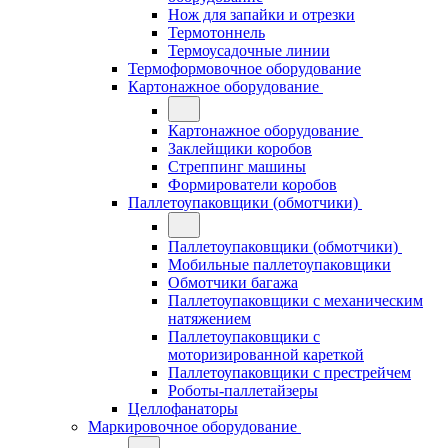
Нож для запайки и отрезки
Термотоннель
Термоусадочные линии
Термоформовочное оборудование
Картонажное оборудование
Картонажное оборудование
Заклейщики коробов
Стреппинг машины
Формирователи коробов
Паллетоупаковщики (обмотчики)
Паллетоупаковщики (обмотчики)
Мобильные паллетоупаковщики
Обмотчики багажа
Паллетоупаковщики с механическим
натяжением
Паллетоупаковщики с
моторизированной кареткой
Паллетоупаковщики с престрейчем
Роботы-паллетайзеры
Целлофанаторы
Маркировочное оборудование