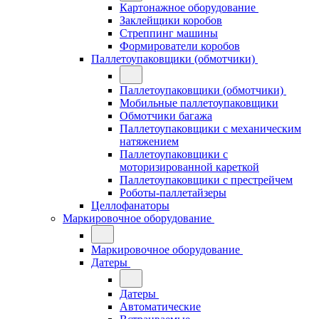
Картонажное оборудование
Заклейщики коробов
Стреппинг машины
Формирователи коробов
Паллетоупаковщики (обмотчики)
Паллетоупаковщики (обмотчики)
Мобильные паллетоупаковщики
Обмотчики багажа
Паллетоупаковщики с механическим
натяжением
Паллетоупаковщики с
моторизированной кареткой
Паллетоупаковщики с престрейчем
Роботы-паллетайзеры
Целлофанаторы
Маркировочное оборудование
Маркировочное оборудование
Датеры
Датеры
Автоматические