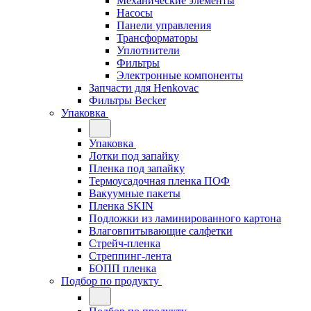
Механические элементы
Насосы
Панели управления
Трансформаторы
Уплотнители
Фильтры
Электронные компоненты
Запчасти для Henkovac
Фильтры Becker
Упаковка
Упаковка
Лотки под запайку
Пленка под запайку
Термоусадочная пленка ПОФ
Вакуумные пакеты
Пленка SKIN
Подложки из ламинированного картона
Влаговпитывающие салфетки
Стрейч-пленка
Стреппинг-лента
БОПП пленка
Подбор по продукту