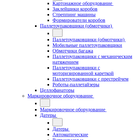
Картонажное оборудование
Заклейщики коробов
Стреппинг машины
Формирователи коробов
Паллетоупаковщики (обмотчики)
Паллетоупаковщики (обмотчики)
Мобильные паллетоупаковщики
Обмотчики багажа
Паллетоупаковщики с механическим
натяжением
Паллетоупаковщики с
моторизированной кареткой
Паллетоупаковщики с престрейчем
Роботы-паллетайзеры
Целлофанаторы
Маркировочное оборудование
Маркировочное оборудование
Датеры
Датеры
Автоматические