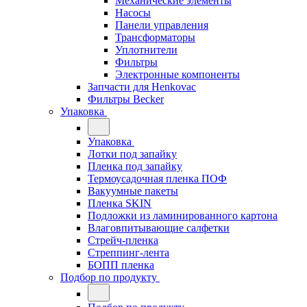
Механические элементы
Насосы
Панели управления
Трансформаторы
Уплотнители
Фильтры
Электронные компоненты
Запчасти для Henkovac
Фильтры Becker
Упаковка
Упаковка
Лотки под запайку
Пленка под запайку
Термоусадочная пленка ПОФ
Вакуумные пакеты
Пленка SKIN
Подложки из ламинированного картона
Влаговпитывающие салфетки
Стрейч-пленка
Стреппинг-лента
БОПП пленка
Подбор по продукту