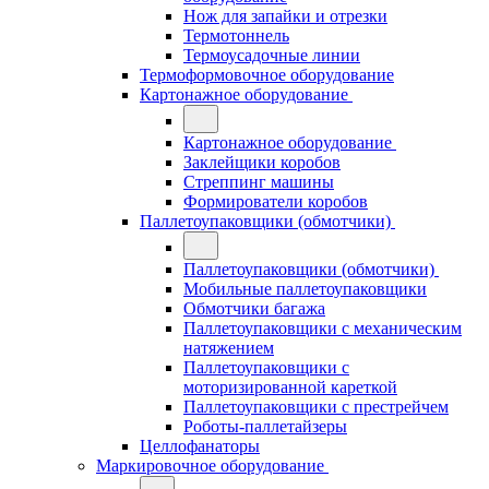
Нож для запайки и отрезки
Термотоннель
Термоусадочные линии
Термоформовочное оборудование
Картонажное оборудование
Картонажное оборудование
Заклейщики коробов
Стреппинг машины
Формирователи коробов
Паллетоупаковщики (обмотчики)
Паллетоупаковщики (обмотчики)
Мобильные паллетоупаковщики
Обмотчики багажа
Паллетоупаковщики с механическим
натяжением
Паллетоупаковщики с
моторизированной кареткой
Паллетоупаковщики с престрейчем
Роботы-паллетайзеры
Целлофанаторы
Маркировочное оборудование