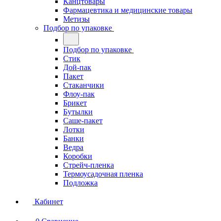
Канцтовары
Фармацевтика и медицинские товары
Метизы
Подбор по упаковке
Подбор по упаковке
Стик
Дой-пак
Пакет
Стаканчики
Флоу-пак
Брикет
Бутылки
Саше-пакет
Лотки
Банки
Ведра
Коробки
Стрейч-пленка
Термоусадочная пленка
Подложка
Кабинет