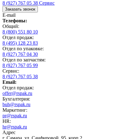
8 (927) 767 05 38
Сервис
Заказать звонок
E-mail
Телефоны:
Общий:
8 (800) 551 80 10
Отдел продаж:
8 (495) 128 23 83
Отдел по упаковке:
8 (927) 767 04 30
Отдел по запчастям:
8 (927) 767 05 99
Сервис:
8 (927) 767 05 38
Email:
Отдел продаж:
offer@rspak.ru
Бухгалтерия:
buh@rspak.ru
Маркетинг:
pr@rspak.ru
HR:
hr@rspak.ru
Адрес
г. Самара, ул. Санфировой, 95, корп.2