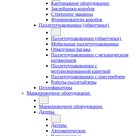
Картонажное оборудование
Заклейщики коробов
Стреппинг машины
Формирователи коробов
Паллетоупаковщики (обмотчики)
Паллетоупаковщики (обмотчики)
Мобильные паллетоупаковщики
Обмотчики багажа
Паллетоупаковщики с механическим
натяжением
Паллетоупаковщики с
моторизированной кареткой
Паллетоупаковщики с престрейчем
Роботы-паллетайзеры
Целлофанаторы
Маркировочное оборудование
Маркировочное оборудование
Датеры
Датеры
Автоматические