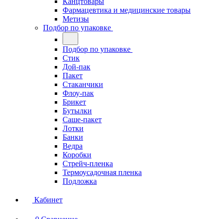
Канцтовары
Фармацевтика и медицинские товары
Метизы
Подбор по упаковке
Подбор по упаковке
Стик
Дой-пак
Пакет
Стаканчики
Флоу-пак
Брикет
Бутылки
Саше-пакет
Лотки
Банки
Ведра
Коробки
Стрейч-пленка
Термоусадочная пленка
Подложка
Кабинет