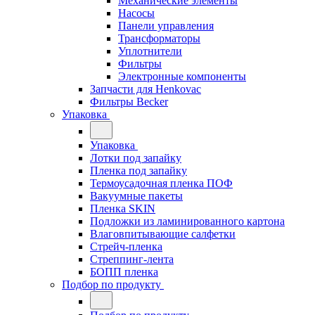
Механические элементы
Насосы
Панели управления
Трансформаторы
Уплотнители
Фильтры
Электронные компоненты
Запчасти для Henkovac
Фильтры Becker
Упаковка
Упаковка
Лотки под запайку
Пленка под запайку
Термоусадочная пленка ПОФ
Вакуумные пакеты
Пленка SKIN
Подложки из ламинированного картона
Влаговпитывающие салфетки
Стрейч-пленка
Стреппинг-лента
БОПП пленка
Подбор по продукту