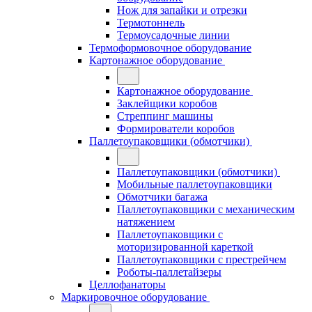
Нож для запайки и отрезки
Термотоннель
Термоусадочные линии
Термоформовочное оборудование
Картонажное оборудование
Картонажное оборудование
Заклейщики коробов
Стреппинг машины
Формирователи коробов
Паллетоупаковщики (обмотчики)
Паллетоупаковщики (обмотчики)
Мобильные паллетоупаковщики
Обмотчики багажа
Паллетоупаковщики с механическим
натяжением
Паллетоупаковщики с
моторизированной кареткой
Паллетоупаковщики с престрейчем
Роботы-паллетайзеры
Целлофанаторы
Маркировочное оборудование