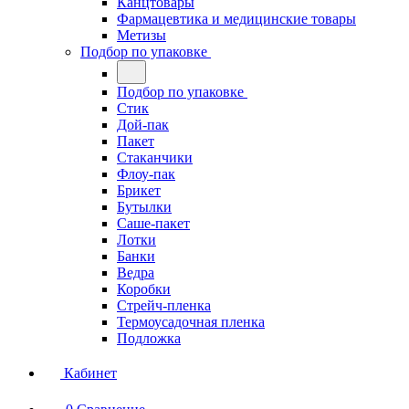
Канцтовары
Фармацевтика и медицинские товары
Метизы
Подбор по упаковке
Подбор по упаковке
Стик
Дой-пак
Пакет
Стаканчики
Флоу-пак
Брикет
Бутылки
Саше-пакет
Лотки
Банки
Ведра
Коробки
Стрейч-пленка
Термоусадочная пленка
Подложка
Кабинет