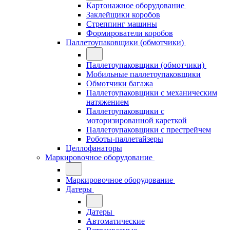
Картонажное оборудование
Заклейщики коробов
Стреппинг машины
Формирователи коробов
Паллетоупаковщики (обмотчики)
Паллетоупаковщики (обмотчики)
Мобильные паллетоупаковщики
Обмотчики багажа
Паллетоупаковщики с механическим
натяжением
Паллетоупаковщики с
моторизированной кареткой
Паллетоупаковщики с престрейчем
Роботы-паллетайзеры
Целлофанаторы
Маркировочное оборудование
Маркировочное оборудование
Датеры
Датеры
Автоматические