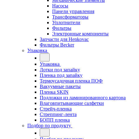
Механические элементы
Насосы
Панели управления
Трансформаторы
Уплотнители
Фильтры
Электронные компоненты
Запчасти для Henkovac
Фильтры Becker
Упаковка
Упаковка
Лотки под запайку
Пленка под запайку
Термоусадочная пленка ПОФ
Вакуумные пакеты
Пленка SKIN
Подложки из ламинированного картона
Влаговпитывающие салфетки
Стрейч-пленка
Стреппинг-лента
БОПП пленка
Подбор по продукту