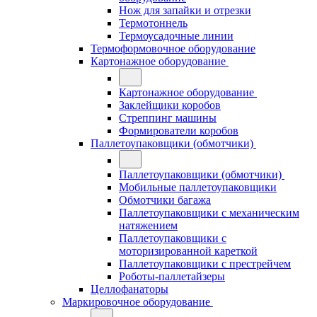
Нож для запайки и отрезки
Термотоннель
Термоусадочные линии
Термоформовочное оборудование
Картонажное оборудование
Картонажное оборудование
Заклейщики коробов
Стреппинг машины
Формирователи коробов
Паллетоупаковщики (обмотчики)
Паллетоупаковщики (обмотчики)
Мобильные паллетоупаковщики
Обмотчики багажа
Паллетоупаковщики с механическим
натяжением
Паллетоупаковщики с
моторизированной кареткой
Паллетоупаковщики с престрейчем
Роботы-паллетайзеры
Целлофанаторы
Маркировочное оборудование