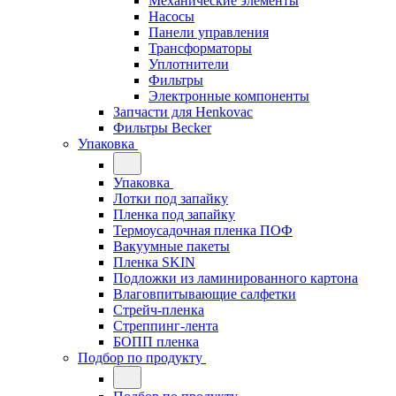
Механические элементы
Насосы
Панели управления
Трансформаторы
Уплотнители
Фильтры
Электронные компоненты
Запчасти для Henkovac
Фильтры Becker
Упаковка
Упаковка
Лотки под запайку
Пленка под запайку
Термоусадочная пленка ПОФ
Вакуумные пакеты
Пленка SKIN
Подложки из ламинированного картона
Влаговпитывающие салфетки
Стрейч-пленка
Стреппинг-лента
БОПП пленка
Подбор по продукту