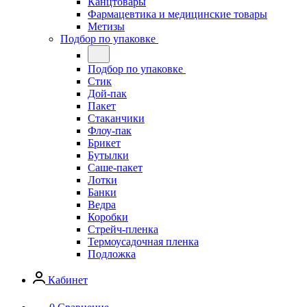
Канцтовары
Фармацевтика и медицинские товары
Метизы
Подбор по упаковке
Подбор по упаковке
Стик
Дой-пак
Пакет
Стаканчики
Флоу-пак
Брикет
Бутылки
Саше-пакет
Лотки
Банки
Ведра
Коробки
Стрейч-пленка
Термоусадочная пленка
Подложка
Кабинет