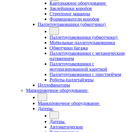
Картонажное оборудование
Заклейщики коробов
Стреппинг машины
Формирователи коробов
Паллетоупаковщики (обмотчики)
Паллетоупаковщики (обмотчики)
Мобильные паллетоупаковщики
Обмотчики багажа
Паллетоупаковщики с механическим
натяжением
Паллетоупаковщики с
моторизированной кареткой
Паллетоупаковщики с престрейчем
Роботы-паллетайзеры
Целлофанаторы
Маркировочное оборудование
Маркировочное оборудование
Датеры
Датеры
Автоматические