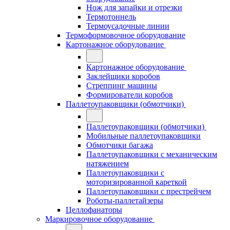
Нож для запайки и отрезки
Термотоннель
Термоусадочные линии
Термоформовочное оборудование
Картонажное оборудование
Картонажное оборудование
Заклейщики коробов
Стреппинг машины
Формирователи коробов
Паллетоупаковщики (обмотчики)
Паллетоупаковщики (обмотчики)
Мобильные паллетоупаковщики
Обмотчики багажа
Паллетоупаковщики с механическим
натяжением
Паллетоупаковщики с
моторизированной кареткой
Паллетоупаковщики с престрейчем
Роботы-паллетайзеры
Целлофанаторы
Маркировочное оборудование