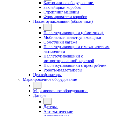
Картонажное оборудование
Заклейщики коробов
Стреппинг машины
Формирователи коробов
Паллетоупаковщики (обмотчики)
Паллетоупаковщики (обмотчики)
Мобильные паллетоупаковщики
Обмотчики багажа
Паллетоупаковщики с механическим
натяжением
Паллетоупаковщики с
моторизированной кареткой
Паллетоупаковщики с престрейчем
Роботы-паллетайзеры
Целлофанаторы
Маркировочное оборудование
Маркировочное оборудование
Датеры
Датеры
Автоматические