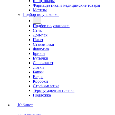
Канцтовары
Фармацевтика и медицинские товары
Метизы
Подбор по упаковке
Подбор по упаковке
Стик
Дой-пак
Пакет
Стаканчики
Флоу-пак
Брикет
Бутылки
Саше-пакет
Лотки
Банки
Ведра
Коробки
Стрейч-пленка
Термоусадочная пленка
Подложка
Кабинет