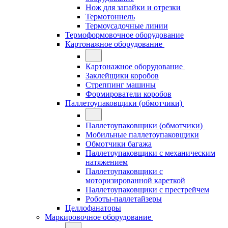
Нож для запайки и отрезки
Термотоннель
Термоусадочные линии
Термоформовочное оборудование
Картонажное оборудование
Картонажное оборудование
Заклейщики коробов
Стреппинг машины
Формирователи коробов
Паллетоупаковщики (обмотчики)
Паллетоупаковщики (обмотчики)
Мобильные паллетоупаковщики
Обмотчики багажа
Паллетоупаковщики с механическим
натяжением
Паллетоупаковщики с
моторизированной кареткой
Паллетоупаковщики с престрейчем
Роботы-паллетайзеры
Целлофанаторы
Маркировочное оборудование