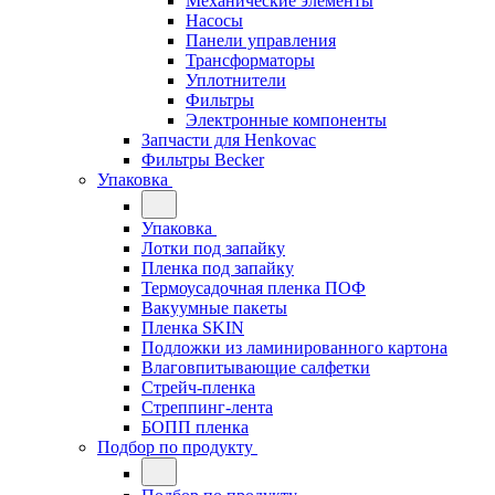
Механические элементы
Насосы
Панели управления
Трансформаторы
Уплотнители
Фильтры
Электронные компоненты
Запчасти для Henkovac
Фильтры Becker
Упаковка
Упаковка
Лотки под запайку
Пленка под запайку
Термоусадочная пленка ПОФ
Вакуумные пакеты
Пленка SKIN
Подложки из ламинированного картона
Влаговпитывающие салфетки
Стрейч-пленка
Стреппинг-лента
БОПП пленка
Подбор по продукту