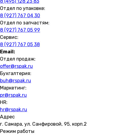
8 (495) 128 23 83
Отдел по упаковке:
8 (927) 767 04 30
Отдел по запчастям:
8 (927) 767 05 99
Сервис:
8 (927) 767 05 38
Email:
Отдел продаж:
offer@rspak.ru
Бухгалтерия:
buh@rspak.ru
Маркетинг:
pr@rspak.ru
HR:
hr@rspak.ru
Адрес
г. Самара, ул. Санфировой, 95, корп.2
Режим работы