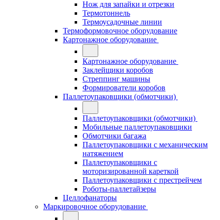
Нож для запайки и отрезки
Термотоннель
Термоусадочные линии
Термоформовочное оборудование
Картонажное оборудование
Картонажное оборудование
Заклейщики коробов
Стреппинг машины
Формирователи коробов
Паллетоупаковщики (обмотчики)
Паллетоупаковщики (обмотчики)
Мобильные паллетоупаковщики
Обмотчики багажа
Паллетоупаковщики с механическим
натяжением
Паллетоупаковщики с
моторизированной кареткой
Паллетоупаковщики с престрейчем
Роботы-паллетайзеры
Целлофанаторы
Маркировочное оборудование